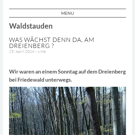
MENU
SKIP TO CONTENT
Waldstauden
WAS WÄCHST DENN DA, AM
DREIENBERG ?
25. April 2016
-
silke
Wir waren an einem Sonntag auf dem Dreienberg
bei Friedewald unterwegs.